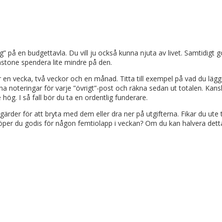
 på en budgettavla. Du vill ju också kunna njuta av livet. Samtidigt g
nstone spendera lite mindre på den.
der en vecka, två veckor och en månad. Titta till exempel på vad du l
a noteringar för varje ”övrigt”-post och räkna sedan ut totalen. Kans
ög. I så fall bör du ta en ordentlig funderare.
rder för att bryta med dem eller dra ner på utgifterna. Fikar du ute t
 Köper du godis för någon femtiolapp i veckan? Om du kan halvera detta