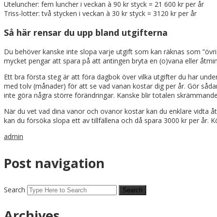
Uteluncher: fem luncher i veckan à 90 kr styck = 21 600 kr per år
Triss-lotter: två stycken i veckan à 30 kr styck = 3120 kr per år
Så här rensar du upp bland utgifterna
Du behöver kanske inte slopa varje utgift som kan räknas som ”övrig”
mycket pengar att spara på att antingen bryta en (o)vana eller åtmi
Ett bra första steg är att föra dagbok över vilka utgifter du har un
med tolv (månader) för att se vad vanan kostar dig per år. Gör sådan
inte göra några större förändringar. Kanske blir totalen skrämmande h
När du vet vad dina vanor och ovanor kostar kan du enklare vidta åtgä
kan du försöka slopa ett av tillfällena och då spara 3000 kr per år.
admin
Post navigation
Search
Archives