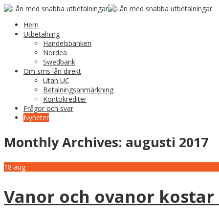
Hem
Utbetalning
Handelsbanken
Nordea
Swedbank
Om sms lån direkt
Utan UC
Betalningsanmärkning
Kontokrediter
Frågor och svar
Nyheter
Monthly Archives:
augusti 2017
18
aug
Vanor och ovanor kostar 