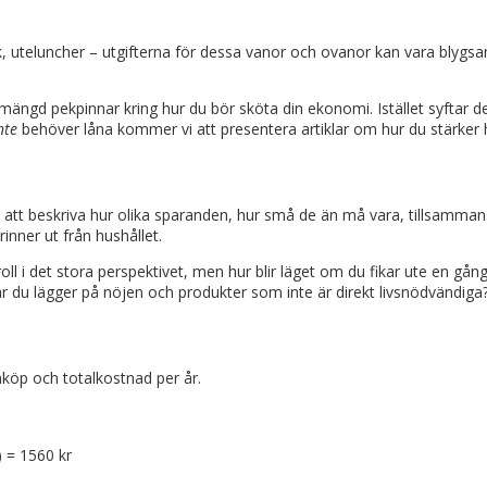
ök, uteluncher – utgifterna för dessa vanor och ovanor kan vara blygsam
ngd pekpinnar kring hur du bör sköta din ekonomi. Istället syftar den
nte
behöver låna kommer vi att presentera artiklar om hur du stärker h
 att beskriva hur olika sparanden, hur små de än må vara, tillsammans
inner ut från hushållet.
n roll i det stora perspektivet, men hur blir läget om du fikar ute en g
ar du lägger på nöjen och produkter som inte är direkt livsnödvändiga
inköp och totalkostnad per år.
) = 1560 kr