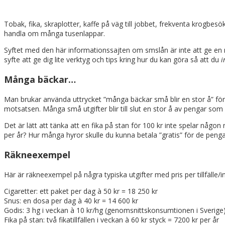
Tobak, fika, skraplotter, kaffe på väg till jobbet, frekventa krogbes
handla om många tusenlappar.
Syftet med den här informationssajten om smslån är inte att ge en mä
syfte att ge dig lite verktyg och tips kring hur du kan göra så att du
i
Många bäckar…
Man brukar använda uttrycket ”många bäckar små blir en stor å” för
motsatsen. Många små utgifter blir till slut en stor å av pengar som r
Det är lätt att tänka att en fika på stan för 100 kr inte spelar någo
per år? Hur många hyror skulle du kunna betala ”gratis” för de peng
Räkneexempel
Här är räkneexempel på några typiska utgifter med pris per tillfälle/
Cigaretter: ett paket per dag à 50 kr = 18 250 kr
Snus: en dosa per dag à 40 kr = 14 600 kr
Godis: 3 hg i veckan à 10 kr/hg (genomsnittskonsumtionen i Sverige
Fika på stan: två fikatillfällen i veckan à 60 kr styck = 7200 kr per år