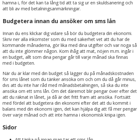
hamna i, för det kan ta lång tid att ta sig ur en skuldsanering och
att bli av med betalningsanmärkningar.
Budgetera innan du ansöker om sms lån
Innan du ens klickar dig vidare så bör du budgetera din ekonomi.
Skriv ner alla inkomster som du med säkerhet vet att du har de
kommande månaderna, gör lika med dina utgifter och var noga så
att du inte glömmer någon. Kom ihåg att mat, nöjen m.m. ingår i
en budget, allt som dina pengar går till varje månad ska finnas
med i budgeten.
När du är klar med din budget så lägger du på månadskostnaden
för sms lånet som du tänker ansöka om och om du då går minus,
dvs att du inte har råd med månadsbetalningen, så ska du inte
ansöka om ett sms lån. Om det däremot blir pengar över efter det
att du räknat in lånet, ja då är det fritt fram att ansöka. Fortsätt
med fördel att budgetera din ekonomi efter det att du kommit i
balans med din ekonomi igen, det kan hjälpa dig att få mer pengar
över varje månad och att inte hamna i ekonomisk knipa igen.
Sidor
Att tänka på innan man tar ett sms-lån