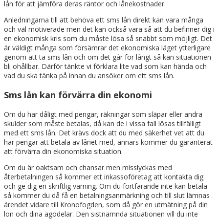
lån för att jämföra deras räntor och lånekostnader.
Anledningarna till att behöva ett sms lån direkt kan vara många
och väl motiverade men det kan också vara så att du befinner dig i
en ekonomisk kris som du måste lösa så snabbt som möjligt. Det
är väldigt många som försämrar det ekonomiska läget ytterligare
genom att ta sms lån och om det går för långt så kan situationen
bli ohållbar. Därför tänkte vi förklara lite vad som kan hända och
vad du ska tänka på innan du ansöker om ett sms lån.
Sms lån kan förvärra din ekonomi
Om du har dåligt med pengar, räkningar som släpar eller andra
skulder som måste betalas, då kan de i vissa fall lösas tillfälligt
med ett sms lån. Det krävs dock att du med säkerhet vet att du
har pengar att betala av lånet med, annars kommer du garanterat
att förvärra din ekonomiska situation.
Om du är oaktsam och chansar men misslyckas med
återbetalningen så kommer ett inkassoföretag att kontakta dig
och ge dig en skriftlig varning. Om du fortfarande inte kan betala
så kommer du då få en betalningsanmärkning och till slut lämnas
ärendet vidare till Kronofogden, som då gör en utmätning på din
lön och dina ägodelar. Den sistnämnda situationen vill du inte