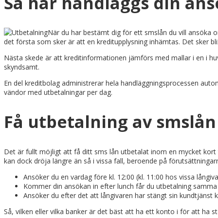
Så här handläggs din an
När du har bestämt dig för ett smslån du vill ansöka o
det första som sker är att en kreditupplysning inhämtas. Det sker bli
Nästa skede är att kreditinformationen jämförs med mallar i en i hu
skyndsamt.
En del kreditbolag administrerar hela handläggningsprocessen automat
vändor med utbetalningar per dag.
Få utbetalning av smslån
Det är fullt möjligt att få ditt sms lån utbetalat inom en mycket ko
kan dock dröja längre än så i vissa fall, beroende på förutsättningar
Ansöker du en vardag före kl. 12:00 (kl. 11:00 hos vissa långiv
Kommer din ansökan in efter lunch får du utbetalning samma
Ansöker du efter det att långivaren har stängt sin kundtjäns
Så, vilken eller vilka banker är det bäst att ha ett konto i för att 