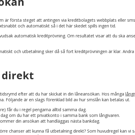
sökan
m är första steget att antingen via kreditbolagets webbplats eller sm
xtsnabbt och automatiskt så i det här skedet spills ingen tid.
vudsak automatisk kreditprövning. Om resultatet visar att du ska anse
iskt och utbetalning sker då så fort kreditprövningen är klar. Andra 
 direkt
rt tidsrymd efter att du har skickat in din låneansökan. Hos många
lång
na. Följande är en slags förenklad bild av hur smslån kan betalas ut.
are) får du i regel pengarna alltid samma dag.
 dag om du har ett privatkonto i samma bank som långivaren.
t kommer din ansökan att handläggas nästa bankdag.
ha större chanser att kunna få utbetalning direkt? Som huvudregel kan v